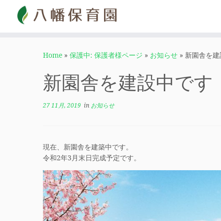
Home
»
保護中: 保護者様ページ
»
お知らせ
»
新園舎を建
新園舎を建設中です
27 11月, 2019
in
お知らせ
現在、新園舎を建築中です。
令和2年3月末日完成予定です。