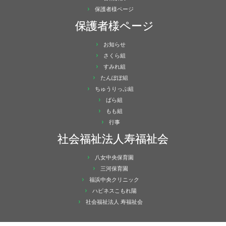
保護者様ページ
保護者様ページ
お知らせ
さくら組
すみれ組
たんぽぽ組
ちゅうりっぷ組
ばら組
もも組
行事
社会福祉法人寿福祉会
八女中央保育園
三河保育園
福浜中央クリニック
ハピネスこもれ陽
社会福祉法人 寿福祉会